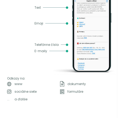
Text
Emoji
Telefónne čísla
E-maily
Odkazy na:
www
dokumenty
sociálne siete
formuláre
...
a ďalšie