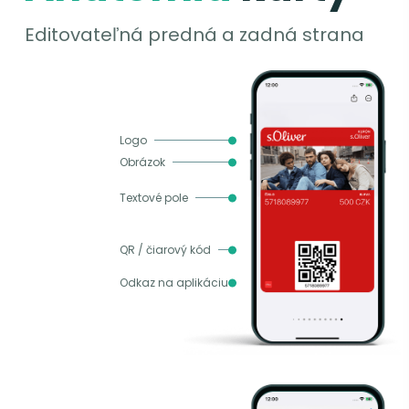
Editovateľná predná a zadná strana
Logo
Obrázok
Textové pole
QR / čiarový kód
Odkaz na aplikáciu